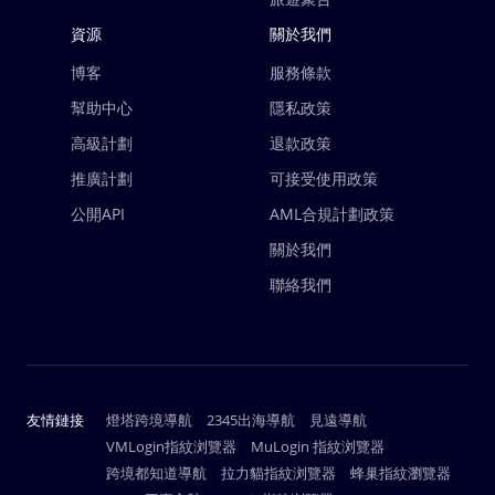
資源
關於我們
博客
服務條款
幫助中心
隱私政策
高級計劃
退款政策
推廣計劃
可接受使用政策
公開API
AML合規計劃政策
關於我們
聯絡我們
友情鏈接
燈塔跨境導航
2345出海導航
見遠導航
VMLogin指紋浏覽器
MuLogin 指紋浏覽器
跨境都知道導航
拉力貓指紋浏覽器
蜂巢指紋瀏覽器