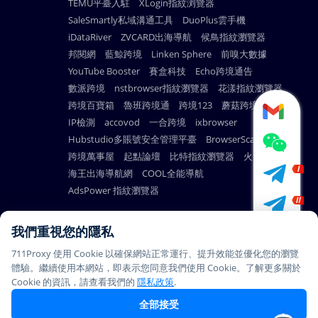
TEMU平臺入駐
XLogin指紋浏覽器
SaleSmartly私域溝通工具
DuoPlus雲手機
iDataRiver
ZVCARD出海導航
候鳥指紋瀏覽器
邦閱網
藍鯨跨境
Linken Sphere
前嗅大數據
YouTube Booster
賽盒科技
Echo跨境通告
數派跨境
nstbrowser指紋瀏覽器
花漾指紋瀏覽器
跨境百寶箱
魯班跨境通
跨境123
蘑菇跨境
IP檢測
accovod
一合跨境
ixbrowser
Hubstudio多賬號安全管理平臺
BrowserScan
跨境萬事屋
起點論壇
比特指紋瀏覽器
火雲瀏覽器
海王出海導航網
COOL全能導航
AdsPower 指紋瀏覽器
我們重視您的隱私
711Proxy 使用 Cookie 以確保網站正常運行、提升效能並優化您的瀏覽
© Copyright 2026
PAYMENT
體驗。繼續使用本網站，即表示您同意我們使用 Cookie。了解更多關於
711Proxy.com. All rights
METHODS
Cookie 的資訊，請查看我們的
隱私政策
.
reserved.
全部接受