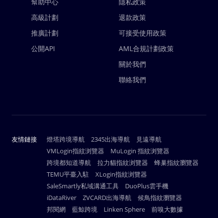
幫助中心
隱私政策
高級計劃
退款政策
推廣計劃
可接受使用政策
公開API
AML合規計劃政策
關於我們
聯絡我們
友情鏈接
燈塔跨境導航
2345出海導航
見遠導航
VMLogin指紋浏覽器
MuLogin 指紋浏覽器
跨境都知道導航
拉力貓指紋浏覽器
蜂巢指紋瀏覽器
TEMU平臺入駐
XLogin指紋浏覽器
SaleSmartly私域溝通工具
DuoPlus雲手機
iDataRiver
ZVCARD出海導航
候鳥指紋瀏覽器
邦閱網
藍鯨跨境
Linken Sphere
前嗅大數據