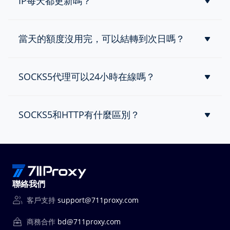
IP每天都更新嗎？
是的，您每天都會獲得不一樣的IP。
當天的額度沒用完，可以結轉到次日嗎？
不可以。 每天的額度如果未使用，不會結轉到第二天（即非
累加）。
SOCKS5代理可以24小時在線嗎？
Socks5代理通常在線時間不固定，我們的SOCKS5代理支持
IP 可用時間為 5 分鐘-24 小時。只要 IP 是在線狀態，24小時
SOCKS5和HTTP有什麼區別？
內都可以重複使用。
SOCKS 代理和 HTTP 代理之間的主要區別在於它們的安全
性、功能和性能。HTTP 代理具有更高的安全性，而 SOCKS5
代理提供更快的速度並允許更大的靈活性，因爲它們不依賴
於任何特定的網絡協議。
聯絡我們
客戶支持
support@711proxy.com
商務合作
bd@711proxy.com