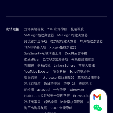
友情鏈接
燈塔跨境導航
2345出海導航
見遠導航
VMLogin指紋浏覽器
MuLogin 指紋浏覽器
跨境都知道導航
拉力貓指紋浏覽器
蜂巢指紋瀏覽器
TEMU平臺入駐
XLogin指紋浏覽器
SaleSmartly私域溝通工具
DuoPlus雲手機
iDataRiver
ZVCARD出海導航
候鳥指紋瀏覽器
邦閱網
藍鯨跨境
Linken Sphere
前嗅大數據
YouTube Booster
賽盒科技
Echo跨境通告
數派跨境
nstbrowser指紋瀏覽器
花漾指紋瀏覽器
跨境百寶箱
魯班跨境通
跨境123
蘑菇跨境
IP檢測
accovod
一合跨境
ixbrowser
Hubstudio多賬號安全管理平臺
BrowserScan
跨境萬事屋
起點論壇
比特指紋瀏覽器
火雲瀏覽器
海王出海導航網
COOL全能導航