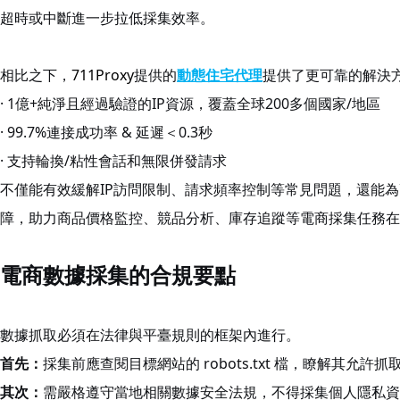
超時或中斷進一步拉低採集效率。
相比之下，
711Proxy
提供的
動態住宅代理
提供了更可靠的解決
· 1億+純淨且經過驗證的IP資源，覆蓋全球200多個國家/地區
· 99.7%連接成功率 & 延遲＜0.3秒
· 支持輪換/粘性會話和無限併發請求
不僅能有效緩解IP訪問限制、請求頻率控制等常見問題，還能
障，助力商品價格監控、競品分析、庫存追蹤等電商採集任務在
電商數據採集的合規要點
數據抓取必須在法律與平臺規則的框架內進行。
首先：
採集前應查閱目標網站的 robots.txt 檔，瞭解其允許
其次：
需嚴格遵守當地相關數據安全法規，不得採集個人隱私資