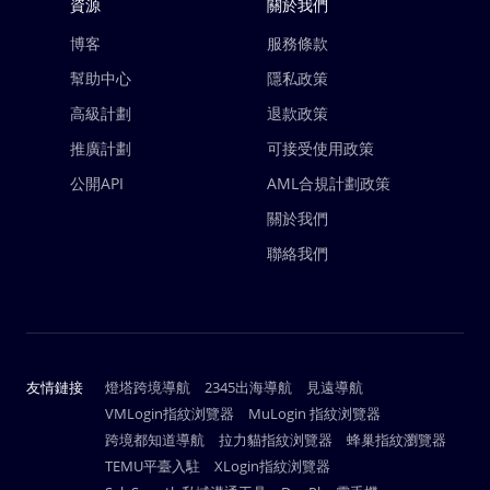
資源
關於我們
博客
服務條款
幫助中心
隱私政策
高級計劃
退款政策
推廣計劃
可接受使用政策
公開API
AML合規計劃政策
關於我們
聯絡我們
友情鏈接
燈塔跨境導航
2345出海導航
見遠導航
VMLogin指紋浏覽器
MuLogin 指紋浏覽器
跨境都知道導航
拉力貓指紋浏覽器
蜂巢指紋瀏覽器
TEMU平臺入駐
XLogin指紋浏覽器