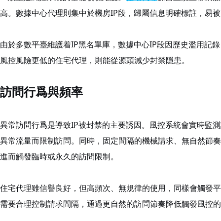
高。數據中心代理則集中於機房IP段，歸屬信息明確標註，易
由於多數平臺維護着IP黑名單庫，數據中心IP段因歷史濫用記
風控風險更低的住宅代理，則能從源頭減少封禁隱患。
訪問行爲與頻率
異常訪問行爲是導致IP被封禁的主要誘因。風控系統會實時監
異常流量而限制訪問。同時，固定間隔的機械請求、無自然節奏
進而觸發臨時或永久的訪問限制。
住宅代理雖信譽良好，但高頻次、無規律的使用，同樣會觸發平
需要合理控制請求間隔，通過更自然的訪問節奏降低觸發風控的