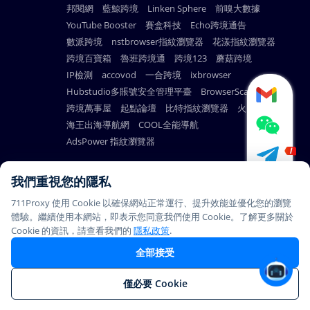
邦閱網
藍鯨跨境
Linken Sphere
前嗅大數據
YouTube Booster
賽盒科技
Echo跨境通告
數派跨境
nstbrowser指紋瀏覽器
花漾指紋瀏覽器
跨境百寶箱
魯班跨境通
跨境123
蘑菇跨境
IP檢測
accovod
一合跨境
ixbrowser
Hubstudio多賬號安全管理平臺
BrowserScan
跨境萬事屋
起點論壇
比特指紋瀏覽器
火雲瀏覽器
海王出海導航網
COOL全能導航
AdsPower 指紋瀏覽器
我們重視您的隱私
711Proxy 使用 Cookie 以確保網站正常運行、提升效能並優化您的瀏覽
© Copyright 2026
PAYMENT
體驗。繼續使用本網站，即表示您同意我們使用 Cookie。了解更多關於
711Proxy.com. All rights
METHODS
Cookie 的資訊，請查看我們的
隱私政策
.
reserved.
全部接受
本站所有代理服務产品均不支持在中國大陸使用，感謝您的理解与
僅必要 Cookie
支持。