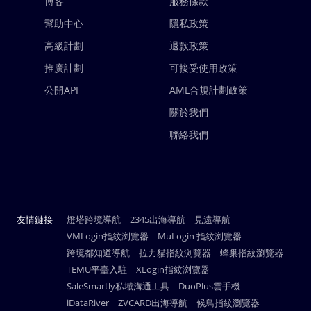
博客
服務條款
幫助中心
隱私政策
高級計劃
退款政策
推廣計劃
可接受使用政策
公開API
AML合規計劃政策
關於我們
聯絡我們
友情鏈接
燈塔跨境導航
2345出海導航
見遠導航
VMLogin指紋浏覽器
MuLogin 指紋浏覽器
跨境都知道導航
拉力貓指紋浏覽器
蜂巢指紋瀏覽器
TEMU平臺入駐
XLogin指紋浏覽器
SaleSmartly私域溝通工具
DuoPlus雲手機
iDataRiver
ZVCARD出海導航
候鳥指紋瀏覽器