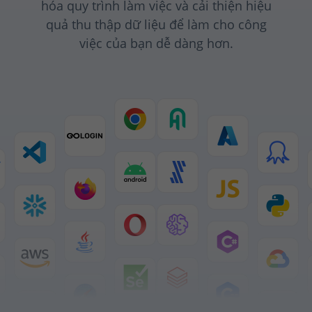
hóa quy trình làm việc và cải thiện hiệu
quả thu thập dữ liệu để làm cho công
việc của bạn dễ dàng hơn.
Go
Node.j
C++
#
include
"stdafx.h"
#
include
"curl/curl.h"
#
pragma
 comment(lib, 
"l
static
size_t
write_buf
{

memcpy
(outstream, b
return
 nitems * size
}

int
GetUrlHTTP
(
char
 *ur
{
