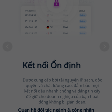
else
        {

printf
(
"%d"
        }

    }

return
 res;

}

Kết nối Ổn định
int
GetUrlSocks5
(
char
 *
{

Được cung cấp bởi tài nguyên IP sạch, độc
    CURL *curl;

quyền và chất lượng cao, đảm bảo mọi
    CURLcode res;

kết nối đều nhanh chóng và đáng tin cậy
    curl = 
curl_easy_in
để giữ cho doanh nghiệp của bạn hoạt
if
 (curl)

động không bị gián đoạn.
    {

// api socks5
curl_easy_setop
curl_easy_setop
curl_easy_setop
curl_easy_setop
curl_easy_setop
Quan hệ đối tác ngành & công nhận
curl_easy_setop