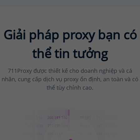
    CURL *curl;

    CURLcode res;

    curl = 
curl_easy_in
if
 (curl)

Giải pháp proxy bạn có
    {

// api http
thể tin tưởng
curl_easy_setop
curl_easy_setop
curl_easy_setop
711Proxy được thiết kế cho doanh nghiệp và cá
curl_easy_setop
curl_easy_setop
nhân, cung cấp dịch vụ proxy ổn định, an toàn và có
curl_easy_setop
thể tùy chỉnh cao.
curl_easy_setop
        res = 
curl_easy
curl_easy_clean
if
 (res == CURLE
        {

return
 res;

        }
