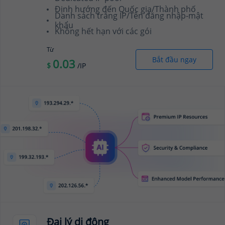
Định hướng đến Quốc gia/Thành phố
Danh sách trắng IP/Tên đăng nhập-mật
khẩu
Không hết hạn với các gói
Từ
Bắt đầu ngay
0.03
$
/IP
Đại lý di động