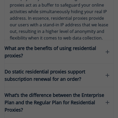
proxies act as a buffer to safeguard your online
activities while simultaneously hiding your real IP
address. In essence, residential proxies provide
our users with a stand-in IP address that we lease
out, resulting in a higher level of anonymity and
flexibility when it comes to web data collection.
What are the benefits of using residential
proxies?
Residential IPs are associated with a physical
Do static residential proxies support
location, therefore, they appear more genuine and
subscription renewal for an order?
legitimate, helping you minimize the number of IP
bans and CAPTCHAs. Additionally, residential
Yes, you can renew your static residential proxy
proxies cover more geographic locations, so you can
What's the difference between the Enterprise
before its expiration, and thus keep the same IP
easily access geo-specific content at a country or city
Plan and the Regular Plan for Residential
address. A new duration from your plan level is
level.
Proxies?
added to the existing expiration date. For example, if
you have a 30-day IP in your account, and on the