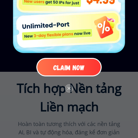
Bảo vệ Thương hiệu
Theo dõi và tích cực duy trì ý kiến công
chúng về thương hiệu trên toàn cầu
Tích hợp Nền tảng
Liền mạch
Hoàn toàn tương thích với các nền tảng
AI, BI và tự động hóa, đáng kể đơn giản