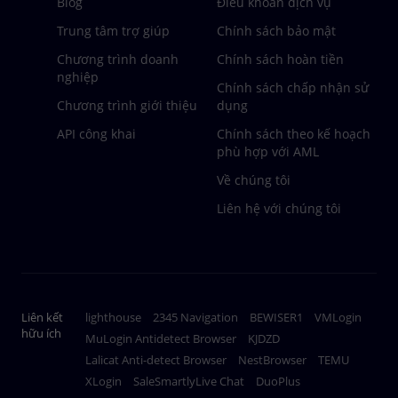
Blog
Điều khoản dịch vụ
Trung tâm trợ giúp
Chính sách bảo mật
Chương trình doanh
Chính sách hoàn tiền
nghiệp
Chính sách chấp nhận sử
Chương trình giới thiệu
dụng
API công khai
Chính sách theo kế hoạch
phù hợp với AML
Về chúng tôi
Liên hệ với chúng tôi
Liên kết
lighthouse
2345 Navigation
BEWISER1
VMLogin
hữu ích
MuLogin Antidetect Browser
KJDZD
Lalicat Anti-detect Browser
NestBrowser
TEMU
XLogin
SaleSmartlyLive Chat
DuoPlus