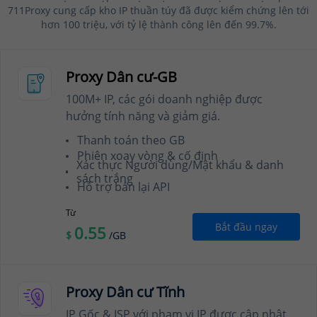
711Proxy cung cấp kho IP thuần túy đã được kiểm chứng lên tới
hơn 100 triệu, với tỷ lệ thành công lên đến 99.7%.
Proxy Dân cư-GB
100M+ IP, các gói doanh nghiệp được
hưởng tính năng và giảm giá.
Thanh toán theo GB
Phiên xoay vòng & cố định
Xác thực Người dùng/Mật khẩu & danh
sách trắng
Hỗ trợ bán lại API
Từ
Bắt đầu ngay
0.55
$
/GB
Proxy Dân cư Tĩnh
IP Gốc & ISP với phạm vi IP được cập nhật